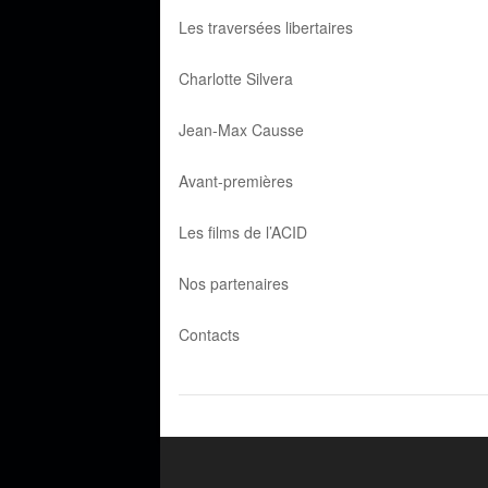
Les traversées libertaires
Charlotte Silvera
Jean-Max Causse
Avant-premières
Les films de l’ACID
Nos partenaires
Contacts